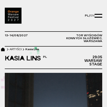
PL
/
EN
PL/EN - CHA
13-14/08/2027
TOR WYŚCIGÓW
KONNYCH SŁUŻEWIEC,
WARSZAWA
ARTYŚCI
Kasia Lins
KASIA LINS
29.05
29
WARSAW
STAGE