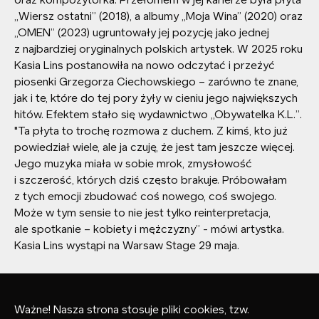
oraz kompozytorka. Przełomem w jej karierze była płyta
„Wiersz ostatni” (2018), a albumy „Moja Wina” (2020) oraz
„OMEN” (2023) ugruntowały jej pozycję jako jednej
z najbardziej oryginalnych polskich artystek. W 2025 roku
Kasia Lins postanowiła na nowo odczytać i przeżyć
piosenki Grzegorza Ciechowskiego – zarówno te znane,
jak i te, które do tej pory żyły w cieniu jego największych
hitów. Efektem stało się wydawnictwo „Obywatelka K.L.”.
"Ta płyta to trochę rozmowa z duchem. Z kimś, kto już
powiedział wiele, ale ja czuję, że jest tam jeszcze więcej.
Jego muzyka miała w sobie mrok, zmysłowość
i szczerość, których dziś często brakuje. Próbowałam
z tych emocji zbudować coś nowego, coś swojego.
Może w tym sensie to nie jest tylko reinterpretacja,
ale spotkanie – kobiety i mężczyzny” - mówi artystka.
Kasia Lins wystąpi na Warsaw Stage 29 maja.
Ważne! Nasza strona stosuje pliki cookies, tzw.