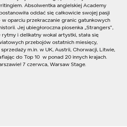
writingiem. Absolwentka angielskiej Academy
ostanowiła oddać się całkowicie swojej pasji
 w oparciu przekraczanie granic gatunkowych
storii. Jej ubiegłoroczna piosenka „Strangers”,
ytmy i delikatny wokal artystki, stała się
wiatowych przebojów ostatnich miesięcy,
sprzedaży m.in. w UK, Austrii, Chorwacji, Litwie,
rafiając do Top 10
w ponad 20 innych krajach.
rszawie! 7 czerwca, Warsaw Stage.