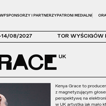
OWF
SPONSORZY I PARTNERZY
PATRONI MEDIALNI
OR
-14/08/2027
TOR WYŚCIGÓW 
GRACE
Kenya Grace to producent
z magnetyzującym głosem
perspektywę na elektron
w UK artystka jak mało 