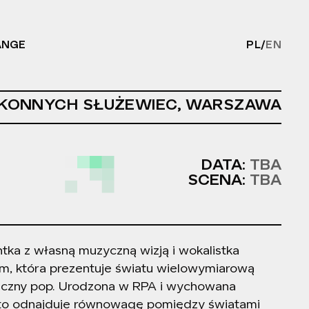
ANGE
PL
/
EN
PL/EN - C
KONNYCH SŁUŻEWIEC, WARSZAWA
DATA:
TBA
SCENA:
TBA
ka z własną muzyczną wizją i wokalistka
, która prezentuje światu wielowymiarową
iczny pop. Urodzona w RPA i wychowana
kto odnajduje równowagę pomiędzy światami