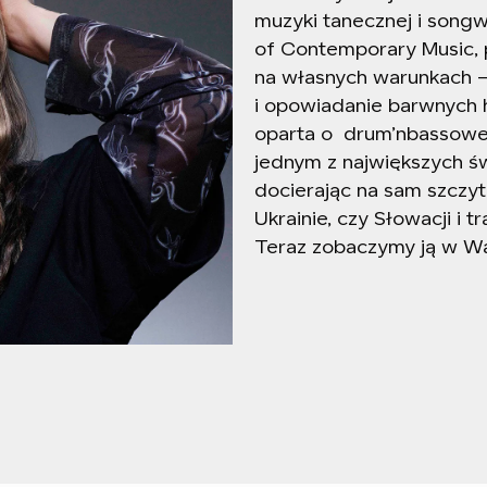
muzyki tanecznej i song
of Contemporary Music, p
na własnych warunkach –
i opowiadanie barwnych hi
oparta o
drum’nbassowe r
jednym z największych ś
docierając na sam szczyt 
Ukrainie, czy Słowacji i t
Teraz zobaczymy ją w Wa