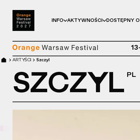
INFO
AKTYWNOŚCI
DOSTĘPNY 
13
ARTYŚCI
Szczyl
SZCZYL