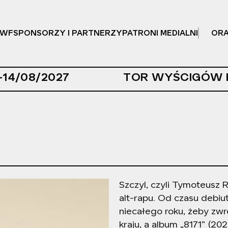
OWF
SPONSORZY I PARTNERZY
PATRONI MEDIALNI
OR
-14/08/2027
TOR WYŚCIGÓW 
Szczyl, czyli Tymoteusz R
alt-rapu. Od czasu debiu
niecałego roku, żeby zwr
kraju, a album „8171” (20