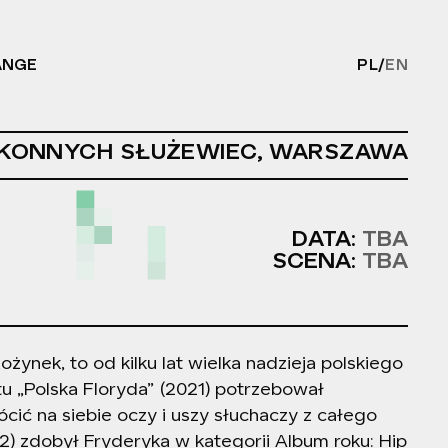
ANGE
PL
/
EN
PL/EN - C
KONNYCH SŁUŻEWIEC, WARSZAWA
DATA:
TBA
SCENA:
TBA
ożynek, to od kilku lat wielka nadzieja polskiego
tu „Polska Floryda” (2021) potrzebował
ócić na siebie oczy i uszy słuchaczy z całego
22) zdobył Fryderyka w kategorii Album roku: Hip