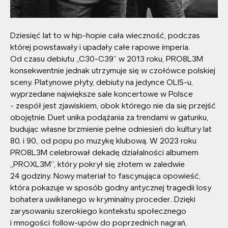
Dziesięć lat to w hip-hopie cała wieczność, podczas
której powstawały i upadały całe rapowe imperia.
Od czasu debiutu „C30-C39” w 2013 roku, PRO8L3M
konsekwentnie jednak utrzymuje się w czołówce polskiej
sceny. Platynowe płyty, debiuty na jedynce OLIS-u,
wyprzedane największe sale koncertowe w Polsce
- zespół jest zjawiskiem, obok którego nie da się przejść
obojętnie. Duet unika podążania za trendami w gatunku,
budując własne brzmienie pełne odniesień do kultury lat
80. i 90., od popu po muzykę klubową. W 2023 roku
PRO8L3M celebrował dekadę działalności albumem
„PROXL3M”, który pokrył się złotem w zaledwie
24 godziny. Nowy materiał to fascynująca opowieść,
która pokazuje w sposób godny antycznej tragedii losy
bohatera uwikłanego w kryminalny proceder. Dzięki
zarysowaniu szerokiego kontekstu społecznego
i mnogości follow-upów do poprzednich nagrań,