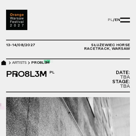
PL
/
EN
PL/EN - ZMIE
13-14/08/2027
SŁUŻEWIEC HORSE
RACETRACK, WARSAW
ARTISTS
PRO8L3M
PRO8L3M
DATE:
TBA
STAGE:
TBA