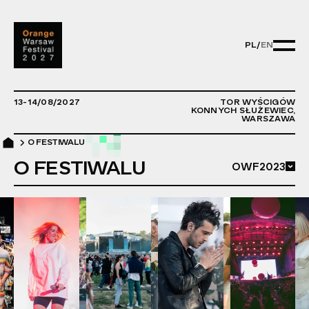
PL
/
EN
PL/EN - CHA
13-14/08/2027
TOR WYŚCIGÓW
KONNYCH SŁUŻEWIEC,
WARSZAWA
O FESTIWALU
O FESTIWALU
OWF2023