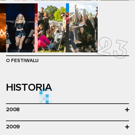
OWF2023
O FESTIWALU
HISTORIA
2008
6 września w stolicy odbyła się pierwsza edycja 
Orange Warsaw Festival. Na placu Defilad sześć 
2009
koncertów oglądało ponad 35 tysięcy 
Weekendowe koncerty cieszyły się ogromnym 